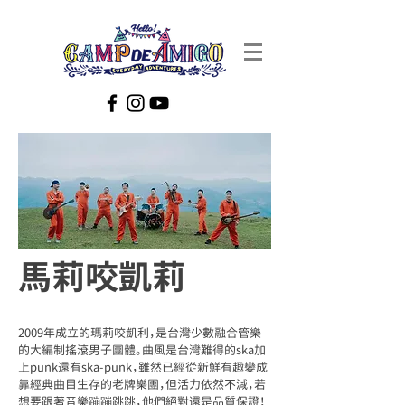
馬莉咬凱莉
2009年成立的瑪莉咬凱利，是台灣少數融合管樂
的大編制搖滾男子團體。曲風是台灣難得的ska加
上punk還有ska-punk，雖然已經從新鮮有趣變成
靠經典曲目生存的老牌樂團，但活力依然不減，若
想要跟著音樂蹦蹦跳跳，他們絕對還是品質保證！