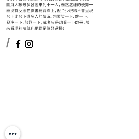
團員人數最多曾經來到十一人，雖然這樣的優勢一
直沒有反應在臉書粉絲頁上，但至少現場不會呈現
台上比台下還多人的情況。想要笑一下、跳一下、
發洩一下、放鬆一下，或者只是想看一下帥哥，那
來看瑪莉咬凱利絕對是個好選擇！
/