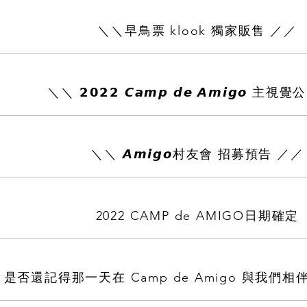
＼＼早鳥票 klook 獨家販售 ／／
＼＼ 𝟮𝟬𝟮𝟮 𝘾𝙖𝙢𝙥 𝙙𝙚 𝘼𝙢𝙞𝙜𝙤 主
＼＼ 𝘼𝙢𝙞𝙜𝙤村友會 招募預告 ／／
2022 CAMP de AMIGO日期確定
是否還記得那一天在 Camp de Amigo 與我們