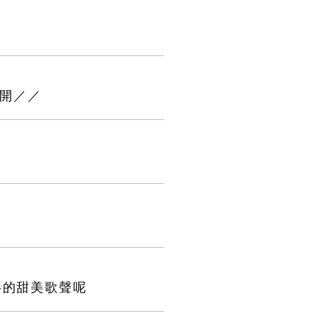
視覺公開／／
相伴的甜美歌聲呢