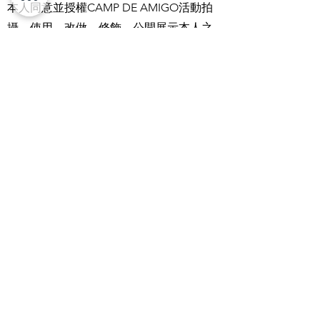
本人同意並授權CAMP DE AMIGO活動拍
攝、使用、改做、修飾、公開展示本人之
肖像(包含照片及視訊影像，以下簡稱肖
像)、名字、聲音…等，於本活動中所拍攝
之作品。
本人同意CAMP DE AMIGO活動就上述著
作（內含上述授權之肖像、名字、聲音
等）享有完整之著作權，其關係企業、受
讓人、被授權人及繼受人得使用本人之肖
像、名字、聲音…等於所有形式的著作載
體及媒體。
CAMP DE AMIGO活動得以各種管道或印
刷方式呈現授權內容之全部或部分、並可
公開發表，無須再通知或經由本人同意，
但於公開發表時必須尊重本人個人形象。