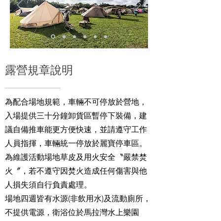
露營規章說明
為配合場地規範，車輛不可停放於營地，
入場提供三十分鐘卸貨區暫停下裝備，建
議自備推車能更方便快速，並請遵守工作
人員指揮，車輛統一停放於麗寶停車區。
為維護活動場地草皮及用火安全〝嚴禁焚
火〞，若不遵守因焚火造成任何傷害與他
人損失須自行負責處理。
場地四週皆有水源(非飲用水)及流動廁所，
不提供電源，衛浴位於馬拉灣水上樂園