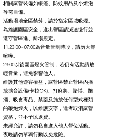
相關露營裝備如帳篷、防蚊用品及小燈泡
等需自備。
活動場地全區禁菸，請於指定區域吸煙。
為維護園區安全，進出營區請減速慢行並
遵守營區進、離場規定。
11.23:00~07:00為音量管制時段，請勿大聲
喧嘩。
23:00以後園區燈火管制，若仍有活動請放
輕音量，避免影響他人。
維護其他遊客權益，露營區禁止營區內播
放擴音設備(卡拉OK)、打麻將、賭博、酗
酒、吸食毒品、禁藥及施放任何型式種類
的鞭炮煙火，以維護安寧，違者取消露營
資格，並不予以退費。
未經允許，請勿私自進入他人營位活動。
夜晚請勿單獨行動以免危險。