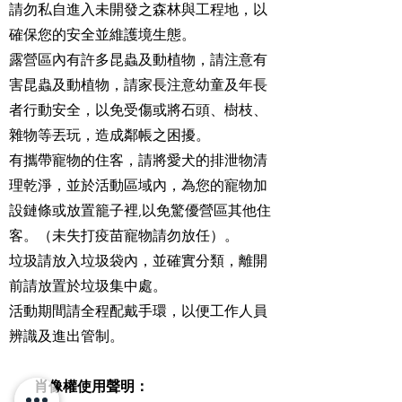
請勿私自進入未開發之森林與工程地，以
確保您的安全並維護境生態。
露營區內有許多昆蟲及動植物，請注意有
害昆蟲及動植物，請家長注意幼童及年長
者行動安全，以免受傷或將石頭、樹枝、
雜物等丟玩，造成鄰帳之困擾。
有攜帶寵物的住客，請將愛犬的排泄物清
理乾淨，並於活動區域內，為您的寵物加
設鏈條或放置籠子裡,以免驚優營區其他住
客。（未失打疫苗寵物請勿放任）。
垃圾請放入垃圾袋內，並確實分類，離開
前請放置於垃圾集中處。
活動期間請全程配戴手環，以便工作人員
辨識及進出管制。
肖像權使用聲明：