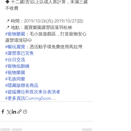
◆ 十二歲(含)以上以成人票計算，未滿三歲
不收費
📍 時間：2019/10/26(六)-2019/10/27(日)
📍 地點：麗寶樂園露營區落羽松林
#寵物樂園
：毛小孩遊戲區，打造寵物安心
露營環境🐱🐶
#暢玩麗寶
：憑活動手環免費使用馬拉灣
#露營票已完售
#台日交流
#寵物似顏繪
#寵物樂園
#毛孩同樂
#隱藏版聯名商品
#超猛攤位和首次來台表演者
#更多資訊ComingSoon
..... 