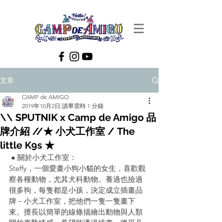
文章
CAMP de AMIGO
2019年10月2日
讀畢需時 1 分鐘
\\ SPUTNIK x Camp de Amigo 品
牌介紹 //★ 小犬工作室 / The
little K9s ★
 ● 關於小犬工作室：
Steffy，一個愛畫小狗小貓的女生，喜歡觀
察各種動物，尤其犬科動物。養過也撿過
很多狗，每隻都是小孩，決定成立插畫品
牌－小犬工作室，把他們一隻一隻畫下
來。擅長以簡單的線條描繪出動物與人類