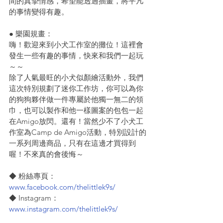
間的真摯情感，希望能透過插畫，將平凡
的事情變得有趣。
● 樂園規畫：
嗨！歡迎來到小犬工作室的攤位！這裡會
發生一些有趣的事情，快來和我們一起玩
～～
除了人氣最旺的小犬似顏繪活動外，我們
這次特別規劃了迷你工作坊，你可以為你
的狗狗夥伴做一件專屬於他獨一無二的領
巾，也可以製作和他一樣圖案的包包一起
在Amigo放閃。還有！當然少不了小犬工
作室為Camp de Amigo活動，特別設計的
一系列周邊商品，只有在這邊才買得到
喔！不來真的會後悔～
◆ 粉絲專頁：
www.facebook.com/thelittlek9s/
◆ Instagram：
www.instagram.com/thelittlek9s/