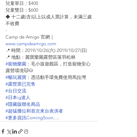
兒童單日：$400
兒童雙日：$600
◆ 十二歲(含)以上以成人票計算，未滿三歲
不收費
-
Camp de Amigo 官網｜
www.campdeamigo.com
📍 時間：2019/10/26(六)-2019/10/27(日)
📍 地點：麗寶樂園露營區落羽松林
#寵物樂園
：毛小孩遊戲區，打造寵物安心
露營環境🐱🐶
#暢玩麗寶
：憑活動手環免費使用馬拉灣
#露營票已完售
#台日交流
#日本ig達人
#隱藏版聯名商品
#超猛攤位和首次來台表演者
#更多資訊ComingSoon
..... 