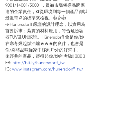
9001/14001/50001，貫徹市場領導品牌應
達的企業責任，♻️從環境到每一個產品都以
最嚴苛🔎的標準來檢視。👍👍👍
📣Hünersdorff 嚴謹的設計理念，以實用為
首要訴求；紮實的材料應用，符合危險容
器TÜV及UN認證。Hünersdorff 會是你/妳
在寒冬燃起煤油爐🔥🔥🔥的良伴，也會是
你/妳將品味從家中移到戶外的好幫手。
🎯經典的產品，經得起你/妳的考驗‼️🙋‍♀️🙋‍♂️
FB: 
http://bit.ly/hunersdorff_tw
IG: 
www.instagram.com/hunersdorff_tw/