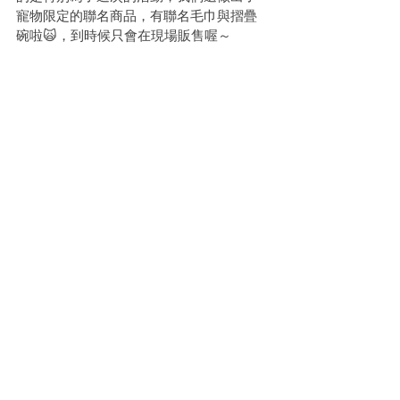
寵物限定的聯名商品，有聯名毛巾與摺疊
碗啦🙀，到時候只會在現場販售喔～