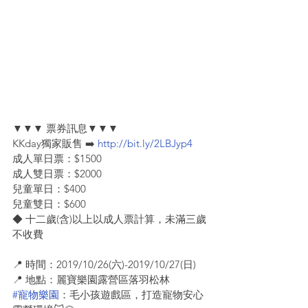
▼▼▼ 票券訊息▼▼▼
KKday獨家販售 ➡️ 
http://bit.ly/2LBJyp4
成人單日票：$1500
成人雙日票：$2000
兒童單日：$400
兒童雙日：$600
◆ 十二歲(含)以上以成人票計算，未滿三歲
不收費
📍 時間：2019/10/26(六)-2019/10/27(日)
📍 地點：麗寶樂園露營區落羽松林
#寵物樂園
：毛小孩遊戲區，打造寵物安心