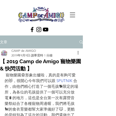
文章
CAMP de AMIGO
2019年9月9日
讀畢需時 1 分鐘
【 2019 Camp de Amigo 寵物樂園
& 快閃活動 】
 寵物樂園🎡形象出爐啦，真的是有夠可愛
的😻，很開心今年我們可以跟 
SPUTNIK 
合
作，由他們精心打造了一個毛孩🐕限定的場
所，為各位的毛孩提供了一個可以充分放
電🔋的地方，這也是全台第一次有露營音
樂祭結合了各種寵物周邊喔，我們將毛孩
🐩的食衣育樂都幫大家準備好了😽，更酷
的是特別為了這次的活動，我們還做出了