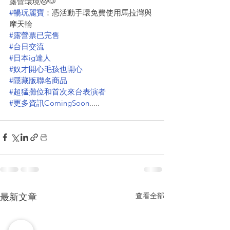
露營環境🐱🐶
#暢玩麗寶
：憑活動手環免費使用馬拉灣與
摩天輪
#露營票已完售
#台日交流
#日本ig達人
#奴才開心毛孩也開心
#隱藏版聯名商品
#超猛攤位和首次來台表演者
#更多資訊ComingSoon
.....
查看全部
最新文章