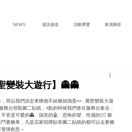
NEWS
資訊放送
活動導覽
表演陣容
萬聖變裝大遊行】👻👻
，所以我們決定來辦個不給糖就搗蛋🍬 - 萬聖變裝大遊
會服務台領取圖二貼紙，4點的時候我們會在服務台集合，
是可愛的👻、搞笑的🤖、恐怖的👿、性感的🧝‍♀ 都
敲門要糖果，凡是店家招牌貼有圖二貼紙的都可以去要糖
家發揮創意～