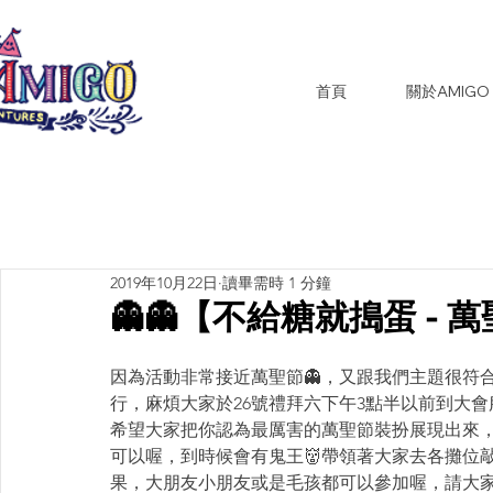
首頁
關於AMIGO
2019年10月22日
讀畢需時 1 分鐘
👻👻【不給糖就搗蛋 - 
因為活動非常接近萬聖節👻，又跟我們主題很符合
行，麻煩大家於26號禮拜六下午3點半以前到大
希望大家把你認為最厲害的萬聖節裝扮展現出來，不管
可以喔，到時候會有鬼王👹帶領著大家去各攤位
果，大朋友小朋友或是毛孩都可以參加喔，請大