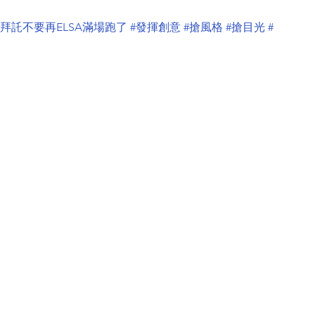
#拜託不要再ELSA滿場跑了
#發揮創意
#搶風格
#搶目光
#