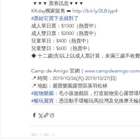
 ▼▼▼ 票券訊息▼▼▼
KKday獨家販售 ➡️ 
http://bit.ly/2LBJyp4
#票給它買下去就對了
成人單日票：$1500（熱賣中）
成人雙日票：$2000（熱賣中）
兒童單日：$400（熱賣中）
兒童雙日：$600 （熱賣中）
◆ 十二歲(含)以上以成人票計算，未滿三歲不收費
Camp de Amigo 官網｜
www.campdeamigo.com
📍 時間：2019/10/26(六)-2019/10/27(日)
📍 地點：麗寶樂園露營區落羽松林
#寵物樂園
：毛小孩遊戲區，打造寵物安心露營環境
#暢玩麗寶
：憑活動手環暢玩馬拉灣及兌換摩天輪