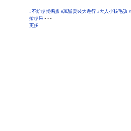
#不給糖就搗蛋
#萬聖變裝大遊行
#大人小孩毛孩
搶糖果
⋯⋯
更多